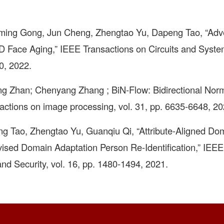
ing Gong, Jun Cheng, Zhengtao Yu, Dapeng Tao, “Adve
3D Face Aging,” IEEE Transactions on Circuits and Syste
0, 2022.
g Zhan; Chenyang Zhang ; BiN-Flow: Bidirectional Norm
ctions on image processing, vol. 31, pp. 6635-6648, 20
 Tao, Zhengtao Yu, Guanqiu Qi, “Attribute-Aligned Do
vised Domain Adaptation Person Re-Identification,” IEEE
nd Security, vol. 16, pp. 1480-1494, 2021.