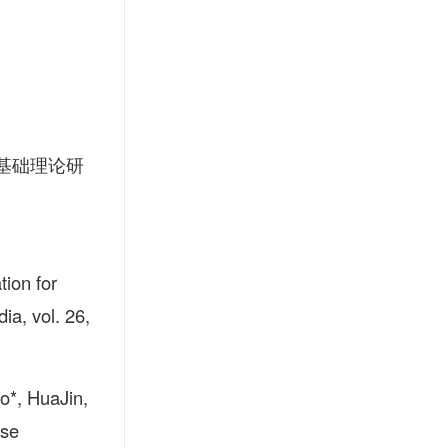
基础理论研
ion for
ia, vol. 26,
o*, HuaJin,
ise