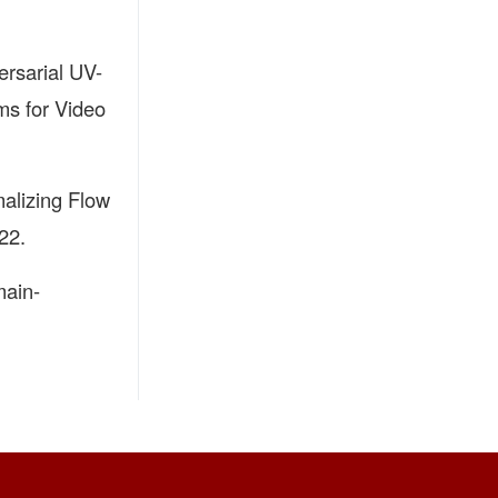
rsarial UV-
ms for Video
alizing Flow
22.
main-