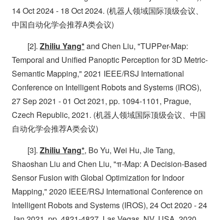
14 Oct 2024 - 18 Oct 2024. (机器人领域国际顶级会议、
中国自动化学会推荐A类会议)
[2].
Zhiliu Yang*
and Chen Liu, "TUPPer-Map:
Temporal and Unified Panoptic Perception for 3D Metric-
Semantic Mapping," 2021 IEEE/RSJ International
Conference on Intelligent Robots and Systems (IROS),
27 Sep 2021 - 01 Oct 2021, pp. 1094-1101, Prague,
Czech Republic, 2021. (机器人领域国际顶级会议、中国
自动化学会推荐A类会议)
[3].
Zhiliu Yang*
, Bo Yu, Wei Hu, Jie Tang,
Shaoshan Liu and Chen Liu, "π-Map: A Decision-Based
Sensor Fusion with Global Optimization for Indoor
Mapping," 2020 IEEE/RSJ International Conference on
Intelligent Robots and Systems (IROS), 24 Oct 2020 - 24
Jan 2021, pp. 4821-4827, Las Vegas, NV, USA, 2020.