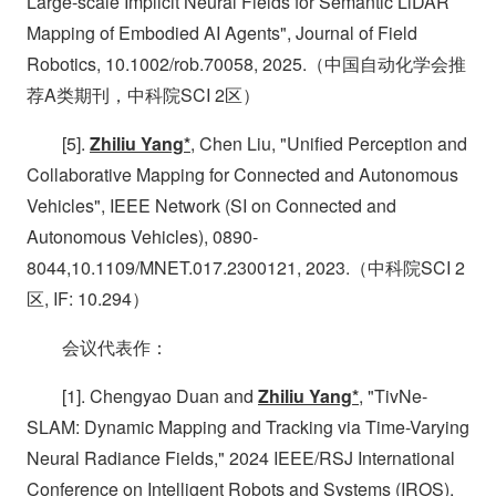
Large-scale Implicit Neural Fields for Semantic LiDAR
Mapping of Embodied AI Agents", Journal of Field
Robotics, 10.1002/rob.70058, 2025.（中国自动化学会推
荐A类期刊，中科院SCI 2区）
[5].
Zhiliu Yang*
, Chen Liu, "Unified Perception and
Collaborative Mapping for Connected and Autonomous
Vehicles", IEEE Network (SI on Connected and
Autonomous Vehicles), 0890-
8044,10.1109/MNET.017.2300121, 2023.（中科院SCI 2
区, IF: 10.294）
会议代表作：
[1]. Chengyao Duan and
Zhiliu Yang*
, "TivNe-
SLAM: Dynamic Mapping and Tracking via Time-Varying
Neural Radiance Fields," 2024 IEEE/RSJ International
Conference on Intelligent Robots and Systems (IROS),