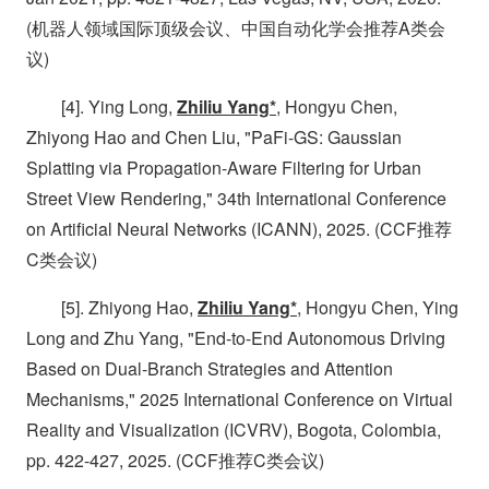
(机器人领域国际顶级会议、中国自动化学会推荐A类会
议)
[4]. Ying Long,
Zhiliu Yang*
, Hongyu Chen,
Zhiyong Hao and Chen Liu, "PaFi-GS: Gaussian
Splatting via Propagation-Aware Filtering for Urban
Street View Rendering," 34th International Conference
on Artificial Neural Networks (ICANN), 2025. (CCF推荐
C类会议)
[5]. Zhiyong Hao,
Zhiliu Yang*
, Hongyu Chen, Ying
Long and Zhu Yang, "End-to-End Autonomous Driving
Based on Dual-Branch Strategies and Attention
Mechanisms," 2025 International Conference on Virtual
Reality and Visualization (ICVRV), Bogota, Colombia,
pp. 422-427, 2025. (CCF推荐C类会议)