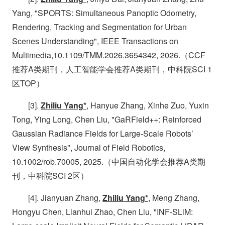
Yang, "SPORTS: Simultaneous Panoptic Odometry,
Rendering, Tracking and Segmentation for Urban
Scenes Understanding", IEEE Transactions on
Multimedia,10.1109/TMM.2026.3654342, 2026.（CCF
推荐A类期刊，人工智能学会推荐A类期刊，中科院SCI 1
区TOP）
[3].
Zhiliu Yang*
, Hanyue Zhang, Xinhe Zuo, Yuxin
Tong, Ying Long, Chen Liu, "GaRField++: Reinforced
Gaussian Radiance Fields for Large-Scale Robots’
View Synthesis", Journal of Field Robotics,
10.1002/rob.70005, 2025.（中国自动化学会推荐A类期
刊，中科院SCI 2区）
[4]. Jianyuan Zhang,
Zhiliu Yang*
, Meng Zhang,
Hongyu Chen, Lianhui Zhao, Chen Liu, "INF-SLiM: