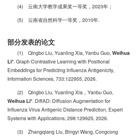
(4) 云南大学教学成果奖一等奖，2023年；
(5) 云南省自然科学一等奖，2010年.
部分发表的论文
(1) Qingbo Liu, Yuanling Xia, Yanbu Guo,
Weihua
Li*
. Graph Contrastive Learning with Positional
Embeddings for Predicting Influenza Antigenicity,
Information Sciences, 733:122955, 2026.
(2) Qingbo Liu, Yuanling Xia，Yanbu Guo,
Weihua Li*
. DiffAD: Diffusion Augmentation for
Influenza Virus Antigenic Distance Prediction, Expert
Systems with Applications, 298:129925, 2026.
(3) Zhangqiang Liu, Bingyi Wang, Congcong