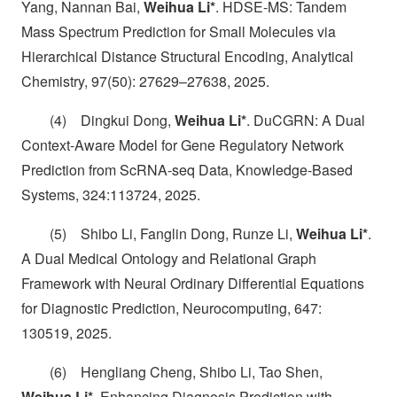
Yang, Nannan Bai,
Weihua Li*
. HDSE-MS: Tandem
Mass Spectrum Prediction for Small Molecules via
Hierarchical Distance Structural Encoding, Analytical
Chemistry, 97(50): 27629–27638, 2025.
(4) Dingkui Dong,
Weihua Li*
. DuCGRN: A Dual
Context-Aware Model for Gene Regulatory Network
Prediction from ScRNA-seq Data, Knowledge-Based
Systems, 324:113724, 2025.
(5) Shibo Li, Fanglin Dong, Runze Li,
Weihua Li*
.
A Dual Medical Ontology and Relational Graph
Framework with Neural Ordinary Differential Equations
for Diagnostic Prediction, Neurocomputing, 647:
130519, 2025.
(6) Hengliang Cheng, Shibo Li, Tao Shen,
Weihua Li*
. Enhancing Diagnosis Prediction with