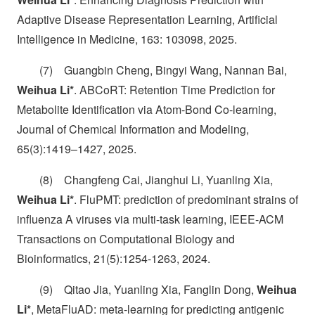
Adaptive Disease Representation Learning, Artificial
Intelligence in Medicine, 163: 103098, 2025.
(7) Guangbin Cheng, Bingyi Wang, Nannan Bai,
Weihua Li*
. ABCoRT: Retention Time Prediction for
Metabolite Identification via Atom-Bond Co-learning,
Journal of Chemical Information and Modeling,
65(3):1419–1427, 2025.
(8) Changfeng Cai, Jianghui Li, Yuanling Xia,
Weihua Li*
. FluPMT: prediction of predominant strains of
influenza A viruses via multi-task learning, IEEE-ACM
Transactions on Computational Biology and
Bioinformatics, 21(5):1254-1263, 2024.
(9) Qitao Jia, Yuanling Xia, Fanglin Dong,
Weihua
Li*
, MetaFluAD: meta-learning for predicting antigenic