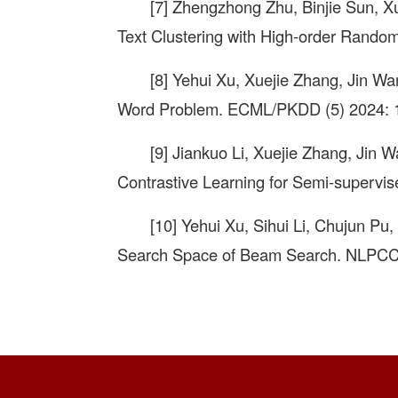
[7] Zhengzhong Zhu, Binjie Sun, X
Text Clustering with High-order Rando
[8] Yehui Xu, Xuejie Zhang, Jin Wa
Word Problem. ECML/PKDD (5) 2024: 
[9] Jiankuo Li, Xuejie Zhang, Jin W
Contrastive Learning for Semi-supervi
[10] Yehui Xu, Sihui Li, Chujun Pu
Search Space of Beam Search. NLPCC 