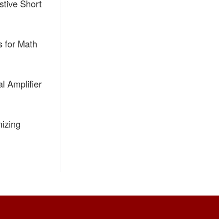
stive Short
s for Math
l Amplifier
mizing