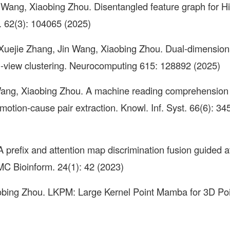
 Wang, Xiaobing Zhou. Disentangled feature graph for Hi
g. 62(3): 104065 (2025)
Xuejie Zhang, Jin Wang, Xiaobing Zhou. Dual-dimension
ti-view clustering. Neurocomputing 615: 128892 (2025)
 Wang, Xiaobing Zhou. A machine reading comprehension
emotion-cause pair extraction. Knowl. Inf. Syst. 66(6): 3
prefix and attention map discrimination fusion guided at
MC Bioinform. 24(1): 42 (2023)
bing Zhou. LKPM: Large Kernel Point Mamba for 3D Poi